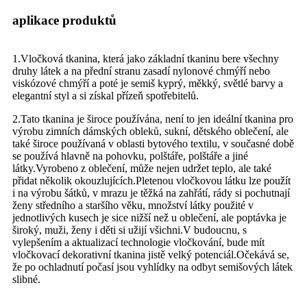
aplikace produktů
1.Vločková tkanina, která jako základní tkaninu bere všechny
druhy látek a na přední stranu zasadí nylonové chmýří nebo
viskózové chmýří a poté je semiš kyprý, měkký, světlé barvy a
elegantní styl a si získal přízeň spotřebitelů.
2.Tato tkanina je široce používána, není to jen ideální tkanina pro
výrobu zimních dámských obleků, sukní, dětského oblečení, ale
také široce používaná v oblasti bytového textilu, v současné době
se používá hlavně na pohovku, polštáře, polštáře a jiné
látky.Vyrobeno z oblečení, může nejen udržet teplo, ale také
přidat několik okouzlujících.Pletenou vločkovou látku lze použít
i na výrobu šátků, v mrazu je těžká na zahřátí, rády si pochutnají
ženy středního a staršího věku, množství látky použité v
jednotlivých kusech je sice nižší než u oblečení, ale poptávka je
široký, muži, ženy i děti si užijí všichni.V budoucnu, s
vylepšením a aktualizací technologie vločkování, bude mít
vločkovací dekorativní tkanina jistě velký potenciál.Očekává se,
že po ochladnutí počasí jsou vyhlídky na odbyt semišových látek
slibné.