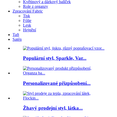
Květinový a dárkový balíček
Role z organzy
Zpracování Fabric
Tisk
Fólie
Lesk
Hejnění
Taft
Satén
Populární styl, Sparkle, Var...
Personalizované přizpůsobení...
Žhavý prodejní styl, látka...