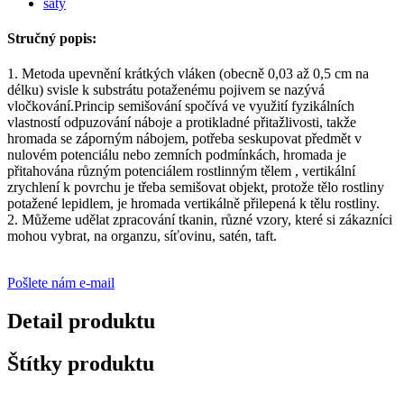
Stručný popis:
1. Metoda upevnění krátkých vláken (obecně 0,03 až 0,5 cm na
délku) svisle k substrátu potaženému pojivem se nazývá
vločkování.Princip semišování spočívá ve využití fyzikálních
vlastností odpuzování náboje a protikladné přitažlivosti, takže
hromada se záporným nábojem, potřeba seskupovat předmět v
nulovém potenciálu nebo zemních podmínkách, hromada je
přitahována různým potenciálem rostlinným tělem , vertikální
zrychlení k povrchu je třeba semišovat objekt, protože tělo rostliny
potažené lepidlem, je hromada vertikálně přilepená k tělu rostliny.
2. Můžeme udělat zpracování tkanin, různé vzory, které si zákazníci
mohou vybrat, na organzu, síťovinu, satén, taft.
Pošlete nám e-mail
Detail produktu
Štítky produktu