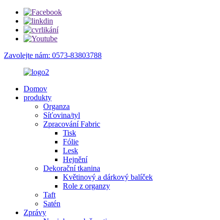
Zavolejte nám: 0573-83803788
Domov
produkty
Organza
Síťovina/tyl
Zpracování Fabric
Tisk
Fólie
Lesk
Hejnění
Dekorační tkanina
Květinový a dárkový balíček
Role z organzy
Taft
Satén
Zprávy