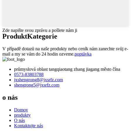
Zde napište svou zprávu a pošlete nám ji
Produkt
Kategorie
V případě dotazů na naše produkty nebo ceník nám zanechte svůj e-
mail a my se vám do 24 hodin ozveme.
poptávka
průmyslová oblast tangqiaotang zhang jiagang město čína
0573-83803788
jxshengrong8@jxsrfz.com
shengrong5@jxsrfz.com
o nás
Domov
produkty
O nás
Kontaktujte nás