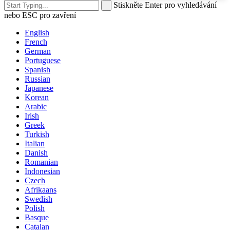
Stiskněte Enter pro vyhledávání
nebo ESC pro zavření
English
French
German
Portuguese
Spanish
Russian
Japanese
Korean
Arabic
Irish
Greek
Turkish
Italian
Danish
Romanian
Indonesian
Czech
Afrikaans
Swedish
Polish
Basque
Catalan