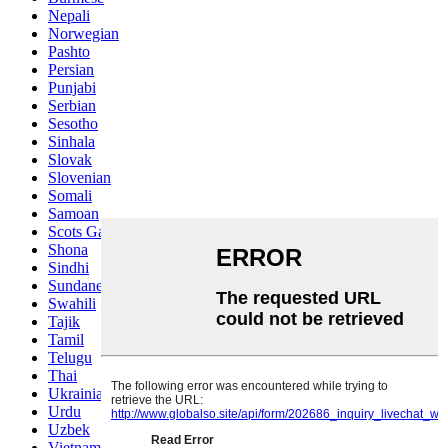
Nepali
Norwegian
Pashto
Persian
Punjabi
Serbian
Sesotho
Sinhala
Slovak
Slovenian
Somali
Samoan
Scots Gaelic
Shona
Sindhi
Sundanese
Swahili
Tajik
Tamil
Telugu
Thai
Ukrainian
Urdu
Uzbek
Vietnamese