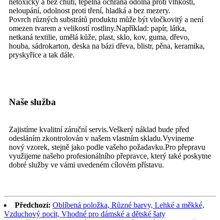
netoxický a bez chuti, tepelná ochrana odolná proti vlhkosti,
neloupání, odolnost proti tření, hladká a bez mezery.
Povrch různých substrátů produktu může být vločkovitý a není
omezen tvarem a velikostí rostliny.Například: papír, látka,
netkaná textilie, umělá kůže, plast, sklo, kov, guma, dřevo,
houba, sádrokarton, deska na bázi dřeva, blistr, pěna, keramika,
pryskyřice a tak dále.
Naše služba
Zajistíme kvalitní záruční servis.Veškerý náklad bude před
odesláním zkontrolován v našem vlastním skladu.Vyvineme
nový vzorek, stejně jako podle vašeho požadavku.Pro přepravu
využijeme našeho profesionálního přepravce, který také poskytne
dobré služby ve vámi uvedeném cílovém přístavu.
Předchozí:
Oblíbená položka, Různé barvy, Lehké a měkké,
Vzduchový pocit, Vhodné pro dámské a dětské šaty