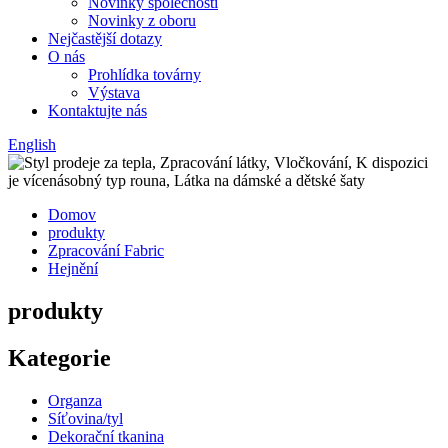
Novinky společnosti
Novinky z oboru
Nejčastější dotazy
O nás
Prohlídka továrny
Výstava
Kontaktujte nás
English
Domov
produkty
Zpracování Fabric
Hejnění
produkty
Kategorie
Organza
Síťovina/tyl
Dekorační tkanina