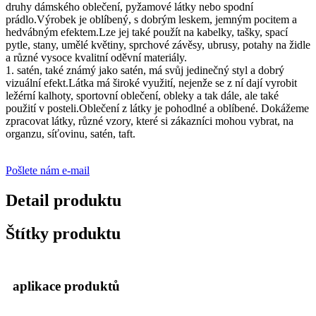
druhy dámského oblečení, pyžamové látky nebo spodní
prádlo.Výrobek je oblíbený, s dobrým leskem, jemným pocitem a
hedvábným efektem.Lze jej také použít na kabelky, tašky, spací
pytle, stany, umělé květiny, sprchové závěsy, ubrusy, potahy na židle
a různé vysoce kvalitní oděvní materiály.
1. satén, také známý jako satén, má svůj jedinečný styl a dobrý
vizuální efekt.Látka má široké využití, nejenže se z ní dají vyrobit
ležérní kalhoty, sportovní oblečení, obleky a tak dále, ale také
použití v posteli.Oblečení z látky je pohodlné a oblíbené. Dokážeme
zpracovat látky, různé vzory, které si zákazníci mohou vybrat, na
organzu, síťovinu, satén, taft.
Pošlete nám e-mail
Detail produktu
Štítky produktu
aplikace produktů