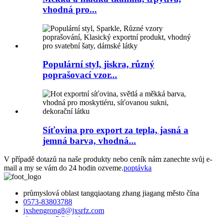
vhodná pro...
Populární styl, jiskra, různý
poprašovací vzor...
Síťovina pro export za tepla, jasná a
jemná barva, vhodná...
V případě dotazů na naše produkty nebo ceník nám zanechte svůj e-
mail a my se vám do 24 hodin ozveme.
poptávka
průmyslová oblast tangqiaotang zhang jiagang město čína
0573-83803788
jxshengrong8@jxsrfz.com