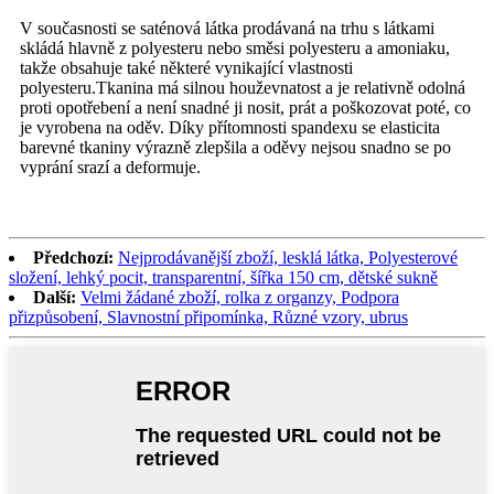
V současnosti se saténová látka prodávaná na trhu s látkami
skládá hlavně z polyesteru nebo směsi polyesteru a amoniaku,
takže obsahuje také některé vynikající vlastnosti
polyesteru.Tkanina má silnou houževnatost a je relativně odolná
proti opotřebení a není snadné ji nosit, prát a poškozovat poté, co
je vyrobena na oděv. Díky přítomnosti spandexu se elasticita
barevné tkaniny výrazně zlepšila a oděvy nejsou snadno se po
vyprání srazí a deformuje.
Předchozí:
Nejprodávanější zboží, lesklá látka, Polyesterové
složení, lehký pocit, transparentní, šířka 150 cm, dětské sukně
Další:
Velmi žádané zboží, rolka z organzy, Podpora
přizpůsobení, Slavnostní připomínka, Různé vzory, ubrus