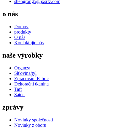
shengrong5@jxsrfz.com
o nás
Domov
produkty
O nás
Kontaktujte nás
naše výrobky
Organza
Síťovina/tyl
Zpracování Fabric
Dekorační tkanina
Taft
Satén
zprávy
Novinky společnosti
Novinky z oboru