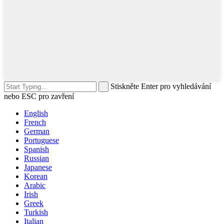
Stiskněte Enter pro vyhledávání
nebo ESC pro zavření
English
French
German
Portuguese
Spanish
Russian
Japanese
Korean
Arabic
Irish
Greek
Turkish
Italian