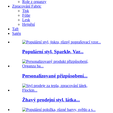
Role z organzy
Zpracování Fabric
Tisk
Fólie
Lesk
Hejnění
Taft
Satén
Populární styl, Sparkle, Var...
Personalizované přizpůsobení...
Žhavý prodejní styl, látka...