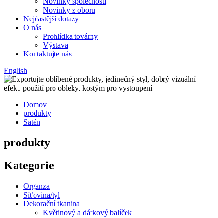
Novinky společnosti
Novinky z oboru
Nejčastější dotazy
O nás
Prohlídka továrny
Výstava
Kontaktujte nás
English
Domov
produkty
Satén
produkty
Kategorie
Organza
Síťovina/tyl
Dekorační tkanina
Květinový a dárkový balíček