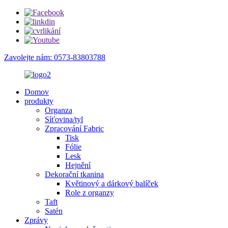
Zavolejte nám: 0573-83803788
Domov
produkty
Organza
Síťovina/tyl
Zpracování Fabric
Tisk
Fólie
Lesk
Hejnění
Dekorační tkanina
Květinový a dárkový balíček
Role z organzy
Taft
Satén
Zprávy